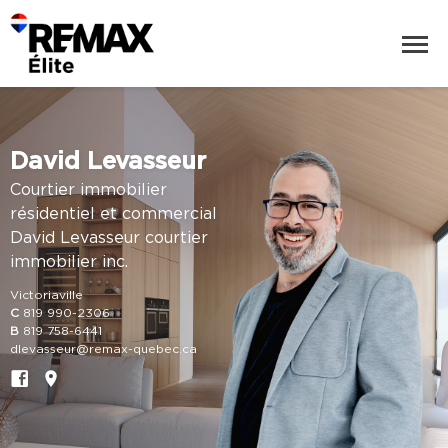
David Levasseur
Courtier immobilier
résidentiel et commercial
David Levasseur courtier
immobilier inc.
Victoriaville
C
819 990-2306
B
819 758-6441
dlevasseur@remax-quebec.ca