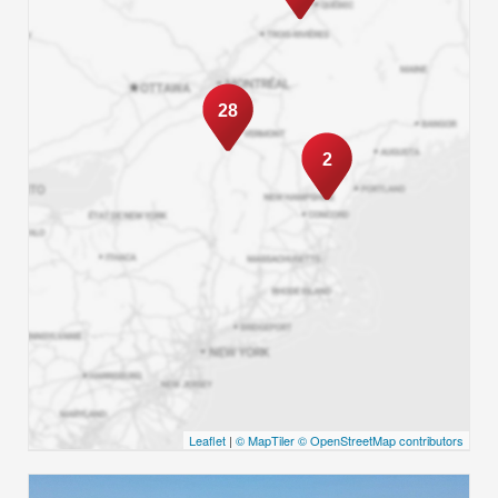
28
2
Leaflet
|
© MapTiler
© OpenStreetMap contributors