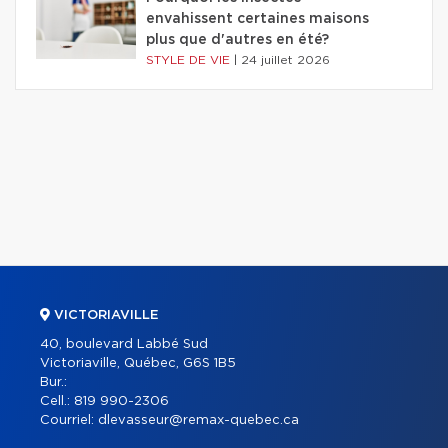
envahissent certaines maisons
plus que d'autres en été?
STYLE DE VIE
|
24 juillet 2026
VICTORIAVILLE
40, boulevard Labbé Sud
Victoriaville, Québec, G6S 1B5
Bur.:
Cell.:
819 990-2306
Courriel:
dlevasseur@remax-quebec.ca